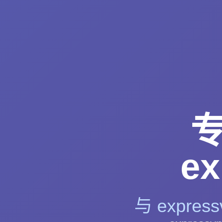
e
与 expr