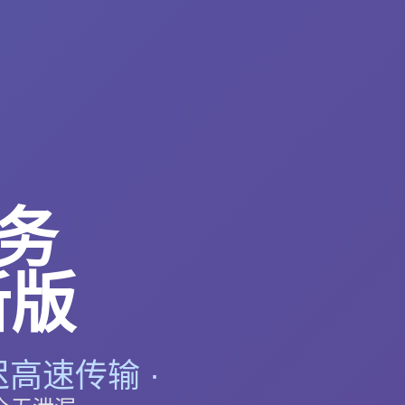
务
新版
迟高速传输 ·